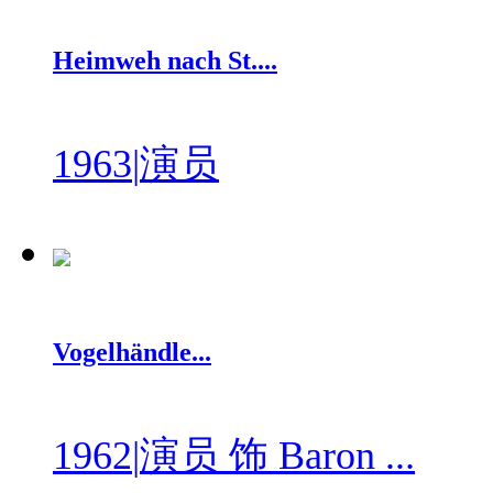
Heimweh nach St....
1963
|
演员
Vogelhändle...
1962
|
演员 饰 Baron ...