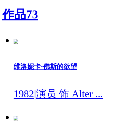
作品
73
维洛妮卡·佛斯的欲望
1982
|
演员 饰 Alter ...