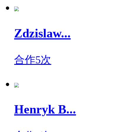
Zdzislaw...
合作5次
Henryk B...