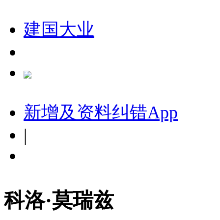
建国大业
新增及资料纠错
App
|
科洛·莫瑞兹