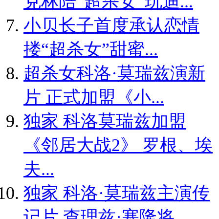
克林陪“超杀女”玩迪...
小贝长子首度承认恋情
搂“超杀女”甜蜜...
超杀女科洛·莫瑞兹演新
片 正式加盟《小...
独家
科洛莫瑞兹加盟
《邻居大战2》 罗根、埃
夫...
独家
科洛·莫瑞兹主演传
记片 查理兹·塞隆将...