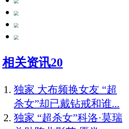
相关资讯
20
独家
大布频换女友 “超
杀女”却已戴钻戒和谁...
独家
“超杀女”科洛·莫瑞