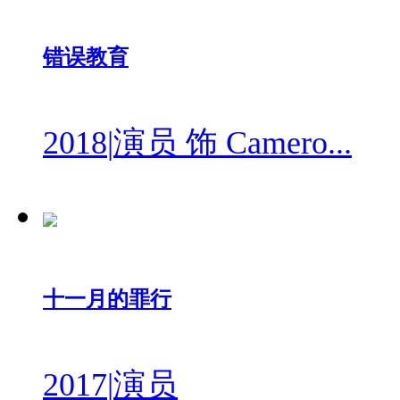
错误教育
2018
|
演员 饰 Camero...
十一月的罪行
2017
|
演员