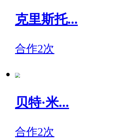
克里斯托...
合作2次
贝特·米...
合作2次