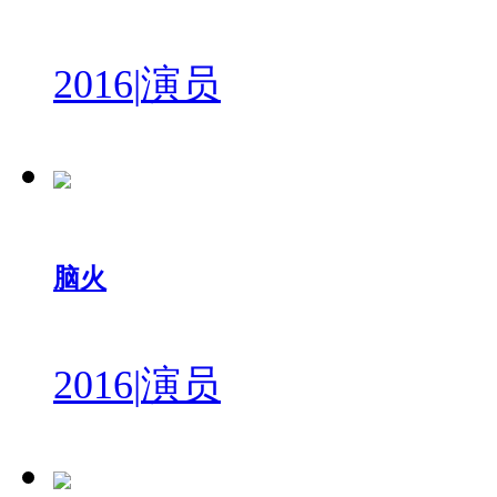
2016
|
演员
脑火
2016
|
演员