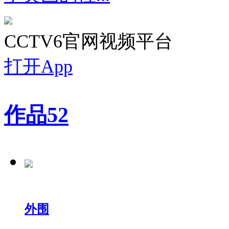
CCTV6官网视频平台
打开App
作品
52
外围