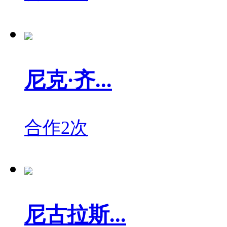
尼克·齐...
合作2次
尼古拉斯...