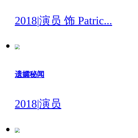
2018
|
演员 饰 Patric...
遗孀秘闻
2018
|
演员