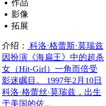
作品
影像
拓展
介绍：
科洛·格蕾斯·莫瑞兹
因扮演《海扁王》中的超杀
女（Hit-Girl）一角而倍受
影迷瞩目。 1997年2月10日
科洛·格蕾丝·莫瑞兹，出生
于美国的佐...