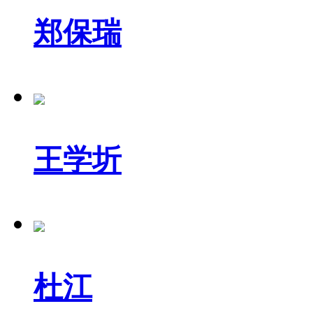
郑保瑞
王学圻
杜江