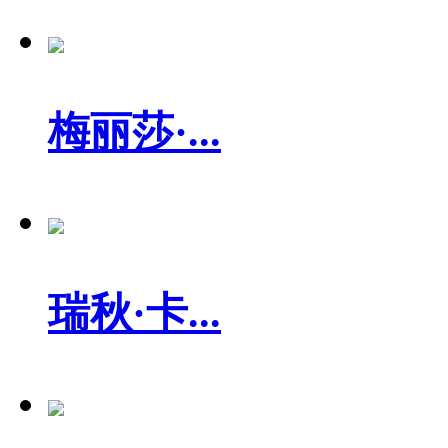
梅丽莎·...
瑞秋·卡...