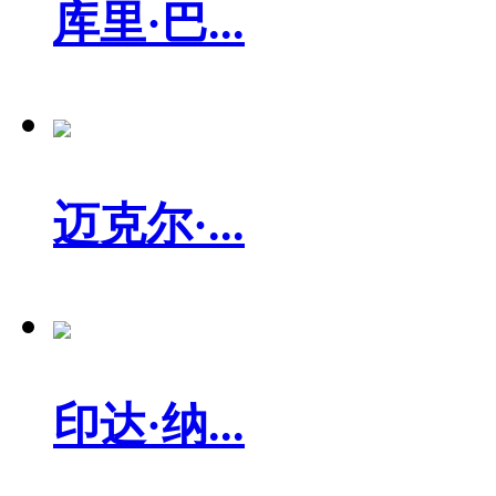
库里·巴...
迈克尔·...
印达·纳...