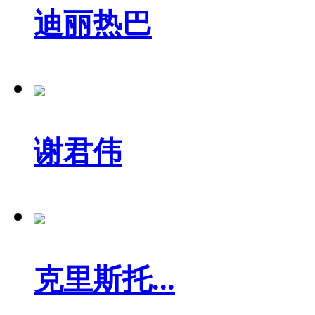
迪丽热巴
谢君伟
克里斯托...