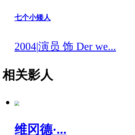
七个小矮人
2004
|
演员 饰 Der we...
相关影人
维冈德·...