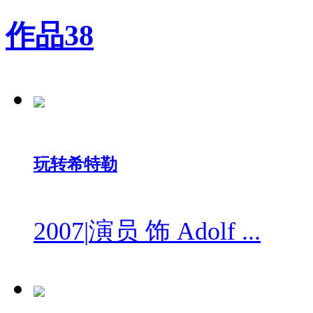
作品
38
玩转希特勒
2007
|
演员 饰 Adolf ...