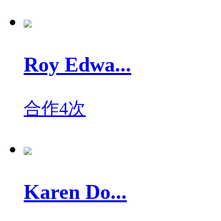
Roy Edwa...
合作4次
Karen Do...