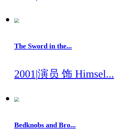
The Sword in the...
2001
|
演员 饰 Himsel...
Bedknobs and Bro...