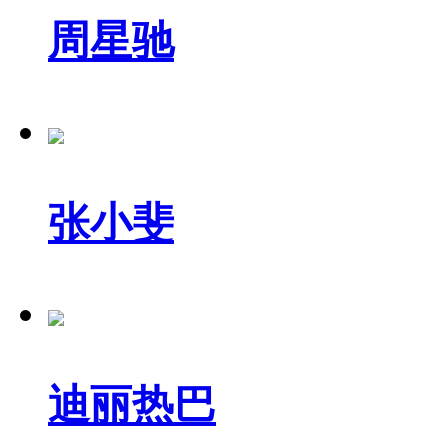
周星驰
张小斐
迪丽热巴