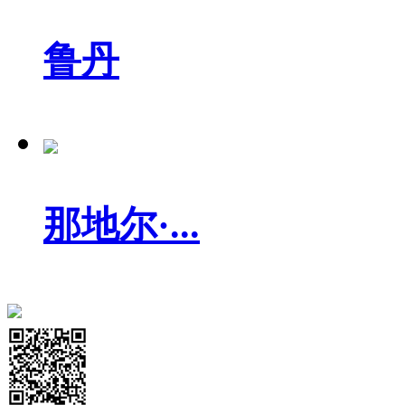
鲁丹
那地尔·...