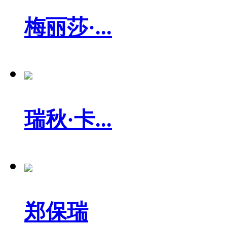
梅丽莎·...
瑞秋·卡...
郑保瑞