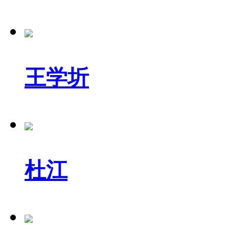
王学圻
杜江