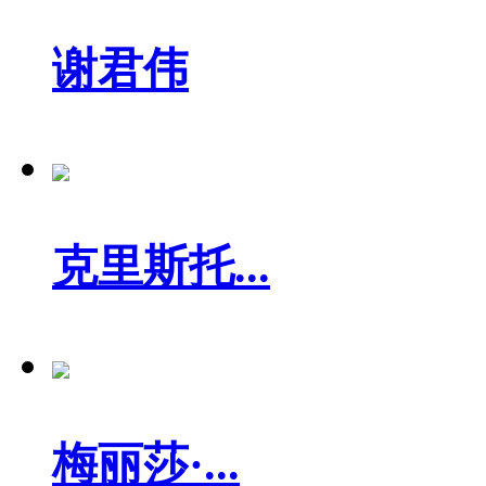
谢君伟
克里斯托...
梅丽莎·...