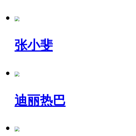
张小斐
迪丽热巴