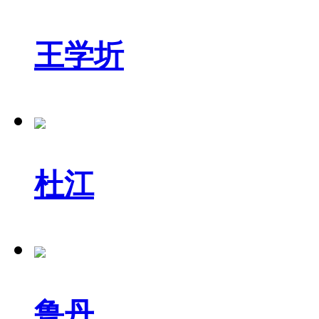
王学圻
杜江
鲁丹