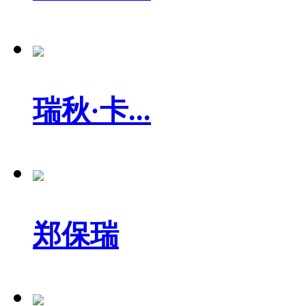
瑞秋·卡...
郑保瑞