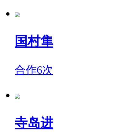
国村隼
合作6次
寺岛进