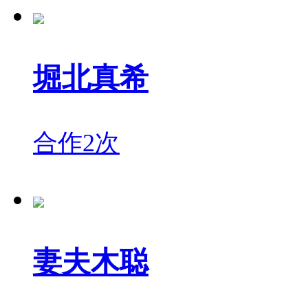
堀北真希
合作2次
妻夫木聪