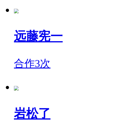
远藤宪一
合作3次
岩松了