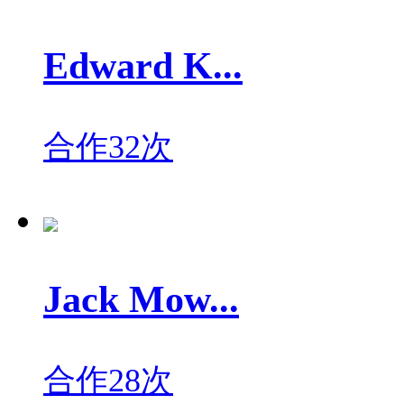
Edward K...
合作32次
Jack Mow...
合作28次