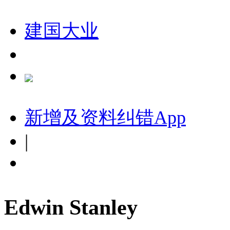
建国大业
新增及资料纠错
App
|
Edwin Stanley