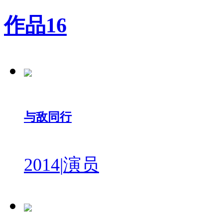
作品
16
与敌同行
2014
|
演员