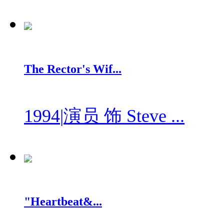
The Rector's Wif...
1994
|
演员 饰 Steve ...
"Heartbeat&...