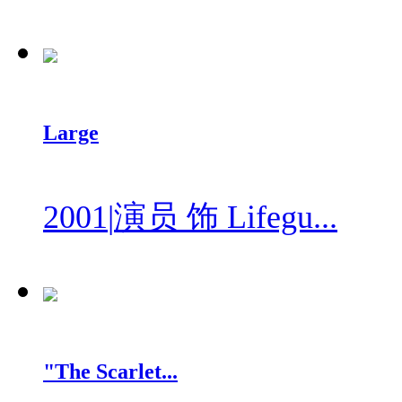
Large
2001
|
演员 饰 Lifegu...
"The Scarlet...