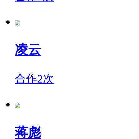
凌云
合作2次
蒋彪