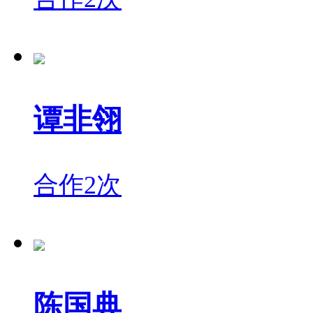
谭非翎
合作2次
陈国典