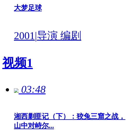
大梦足球
2001
|
导演 编剧
视频
1
03:48
湘西剿匪记（下）：狡兔三窟之战，
山中对峙尔...