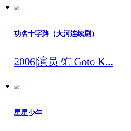
功名十字路（大河连续剧）
2006
|
演员 饰 Goto K...
星星少年