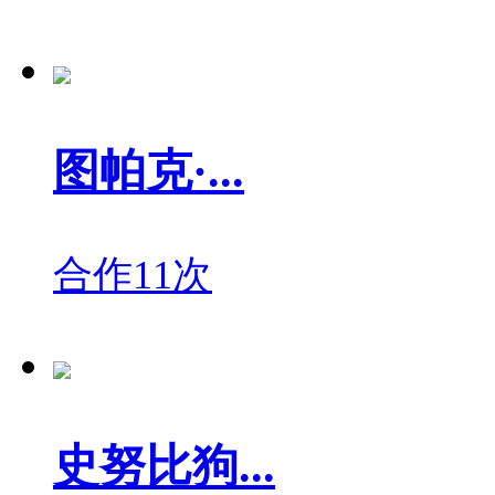
图帕克·...
合作11次
史努比狗...