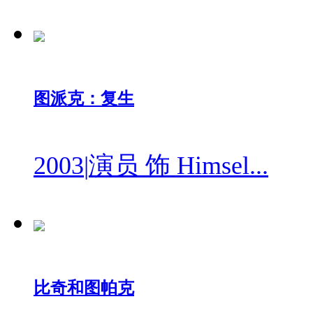
图派克：复生
2003
|
演员 饰 Himsel...
比奇和图帕克