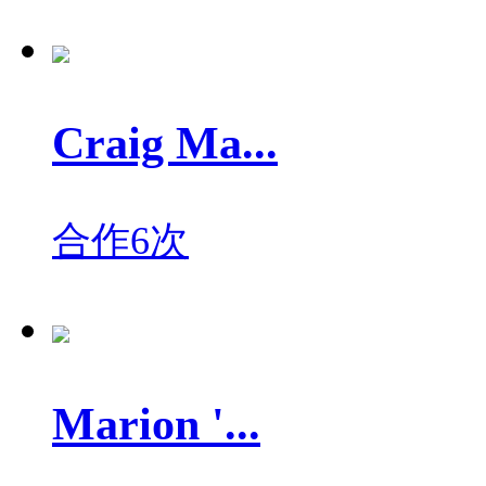
Craig Ma...
合作6次
Marion '...