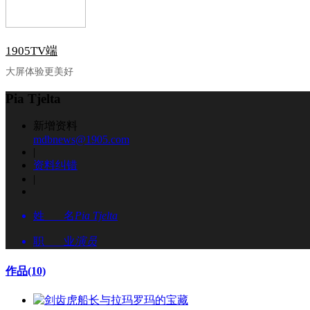
1905TV端
大屏体验更美好
Pia Tjelta
新增资料
mdbnews@1905.com
|
资料纠错
|
姓 名
Pia Tjelta
职 业
演员
作品
(10)