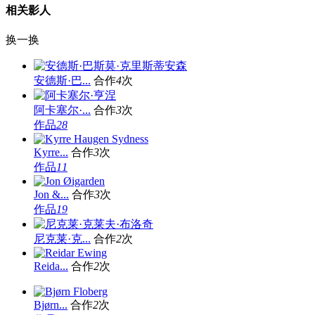
相关影人
换一换
安德斯·巴...
合作
4
次
阿卡塞尔·...
合作
3
次
作品
28
Kyrre...
合作
3
次
作品
11
Jon &...
合作
3
次
作品
19
尼克莱·克...
合作
2
次
Reida...
合作
2
次
Bjørn...
合作
2
次