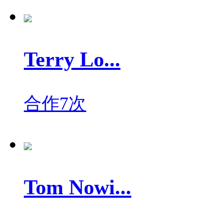
Terry Lo...
合作7次
Tom Nowi...