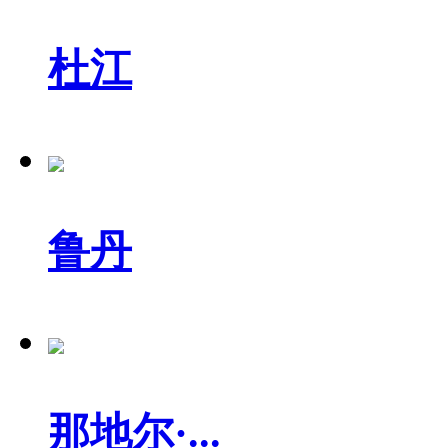
杜江
鲁丹
那地尔·...