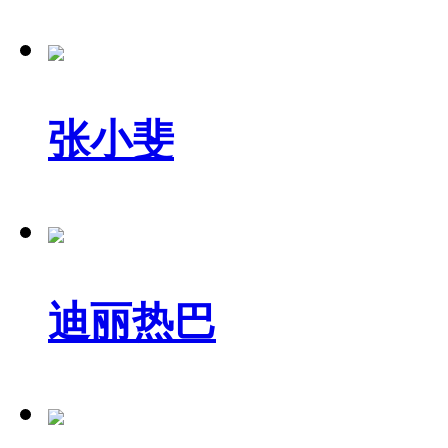
张小斐
迪丽热巴