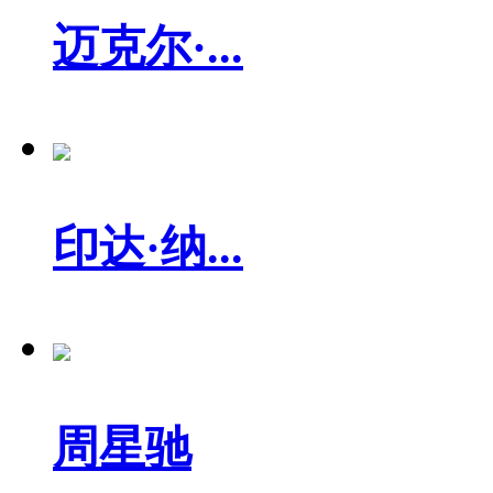
迈克尔·...
印达·纳...
周星驰