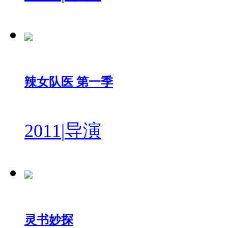
辣女队医 第一季
2011
|
导演
灵书妙探