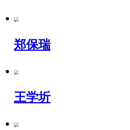
郑保瑞
王学圻