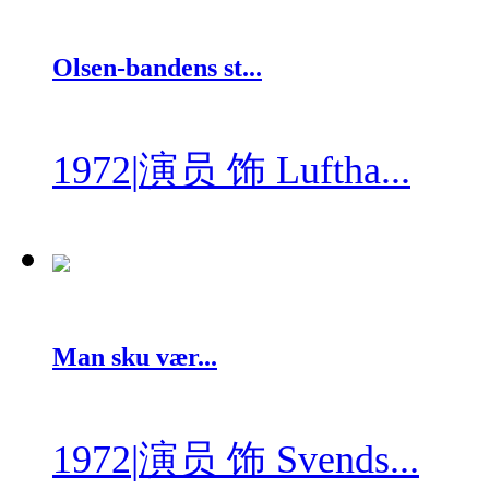
Olsen-bandens st...
1972
|
演员 饰 Luftha...
Man sku vær...
1972
|
演员 饰 Svends...