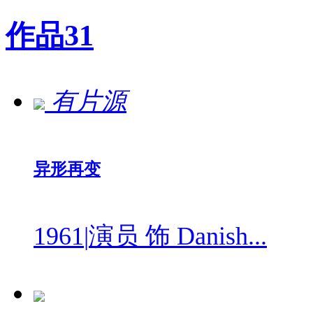
作品
31
有片源
异形再变
1961
|
演员 饰 Danish...