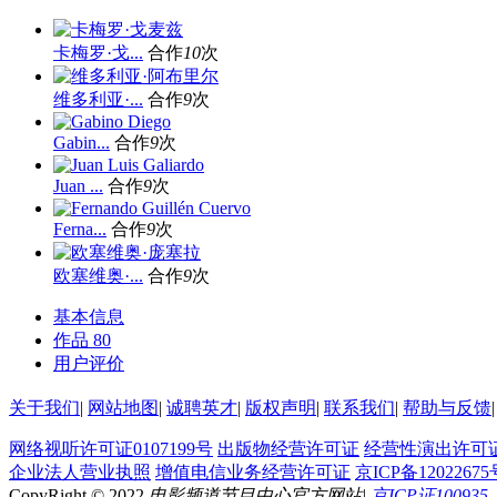
卡梅罗·戈...
合作
10
次
维多利亚·...
合作
9
次
Gabin...
合作
9
次
Juan ...
合作
9
次
Ferna...
合作
9
次
欧塞维奥·...
合作
9
次
基本信息
作品
80
用户评价
关于我们
|
网站地图
|
诚聘英才
|
版权声明
|
联系我们
|
帮助与反馈
|
网络视听许可证0107199号
出版物经营许可证
经营性演出许可
企业法人营业执照
增值电信业务经营许可证
京ICP备12022675
CopyRight © 2022
电影频道节目中心官方网站
|
京ICP证100935