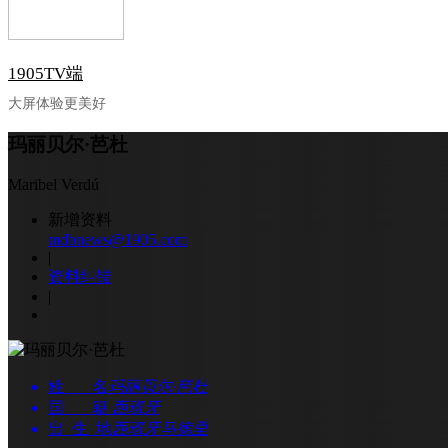
1905TV端
大屏体验更美好
玛丽贝尔·芭杜
Maribel Verdú
新增资料
mdbnews@1905.com
|
资料纠错
|
姓 名
玛丽贝尔·芭杜
国 籍
西班牙
出 生 地
西班牙马德里