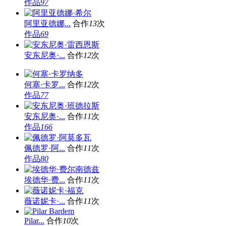
作品
97
阿里亚德娜...
合作
13
次
作品
69
安东尼奥·...
合作
12
次
何塞·卡罗...
合作
12
次
作品
77
安东尼奥·...
合作
11
次
作品
166
佩德罗·阿...
合作
11
次
作品
80
埃德华·费...
合作
11
次
薇诺妮卡·...
合作
11
次
Pilar...
合作
10
次