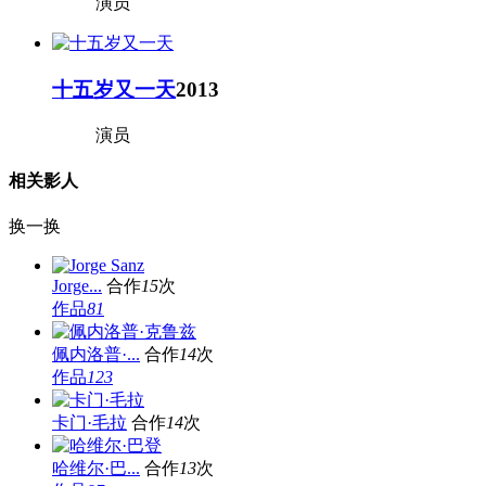
演员
十五岁又一天
2013
演员
相关影人
换一换
Jorge...
合作
15
次
作品
81
佩内洛普·...
合作
14
次
作品
123
卡门·毛拉
合作
14
次
哈维尔·巴...
合作
13
次