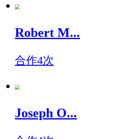
Robert M...
合作4次
Joseph O...