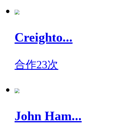
Creighto...
合作23次
John Ham...