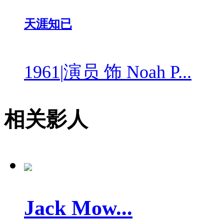
天涯知已
1961
|
演员 饰 Noah P...
相关影人
Jack Mow...