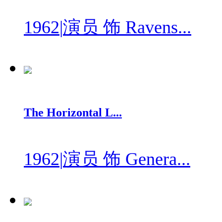
1962
|
演员 饰 Ravens...
The Horizontal L...
1962
|
演员 饰 Genera...