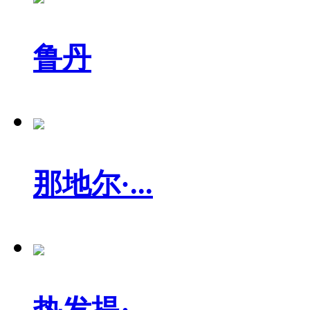
鲁丹
那地尔·...