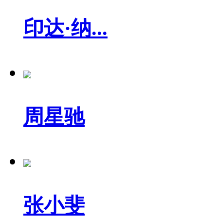
印达·纳...
周星驰
张小斐