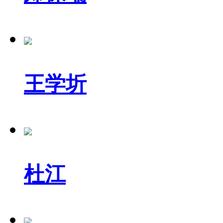
王学圻
杜江