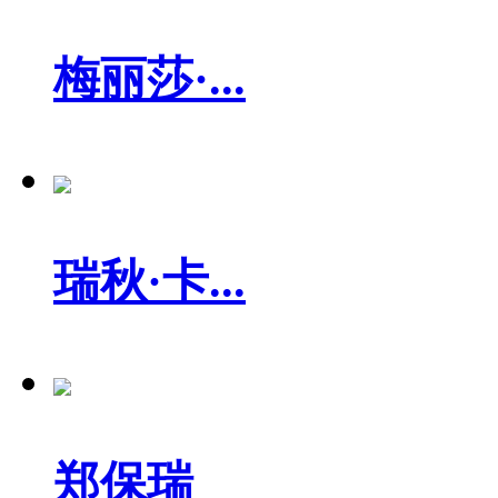
梅丽莎·...
瑞秋·卡...
郑保瑞