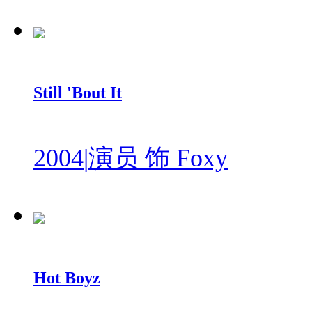
Still 'Bout It
2004
|
演员 饰 Foxy
Hot Boyz