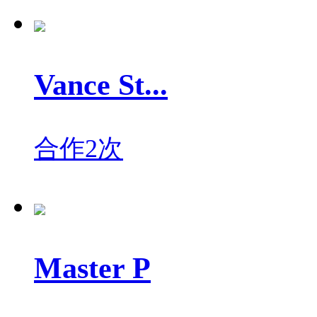
Vance St...
合作2次
Master P