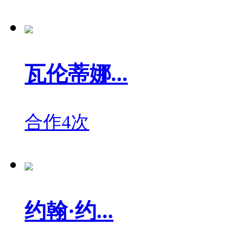
瓦伦蒂娜...
合作4次
约翰·约...