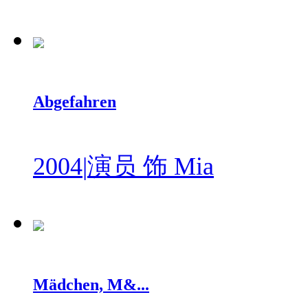
Abgefahren
2004
|
演员 饰 Mia
Mädchen, M&...