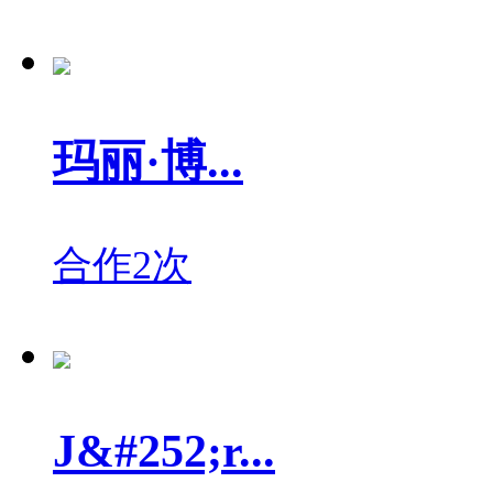
玛丽·博...
合作2次
J&#252;r...