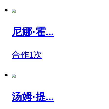
尼娜·霍...
合作1次
汤姆·提...