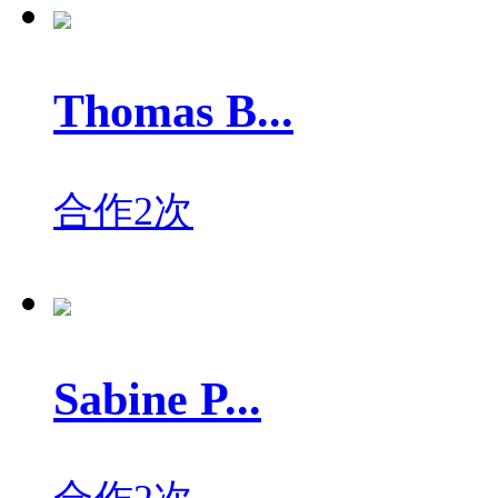
Thomas B...
合作2次
Sabine P...