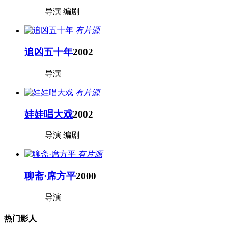
导演 编剧
有片源
追凶五十年
2002
导演
有片源
娃娃唱大戏
2002
导演 编剧
有片源
聊斋·席方平
2000
导演
热门影人