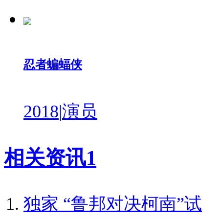
忍者蝙蝠侠
2018
|
演员
相关资讯
1
独家
“鲁邦对决柯南”试