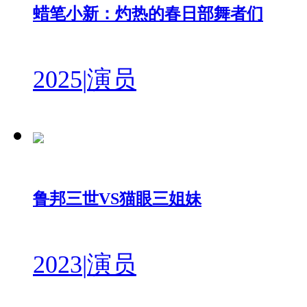
蜡笔小新：灼热的春日部舞者们
2025
|
演员
鲁邦三世VS猫眼三姐妹
2023
|
演员