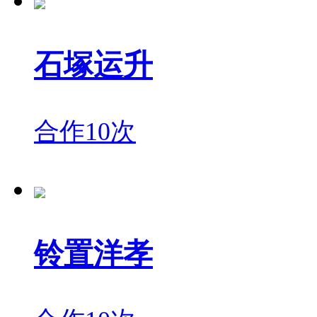
石塚运升
合作10次
铃置洋孝