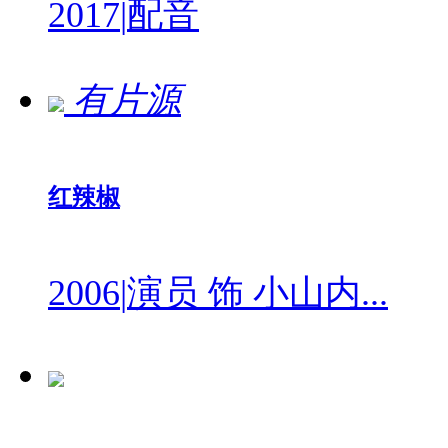
2017
|
配音
有片源
红辣椒
2006
|
演员 饰 小山内...