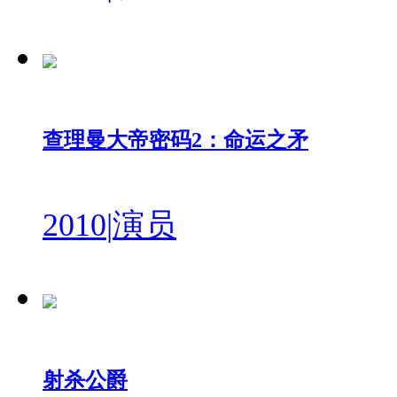
查理曼大帝密码2：命运之矛
2010
|
演员
射杀公爵