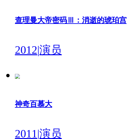
查理曼大帝密码Ⅲ：消逝的琥珀宫
2012
|
演员
神奇百慕大
2011
|
演员