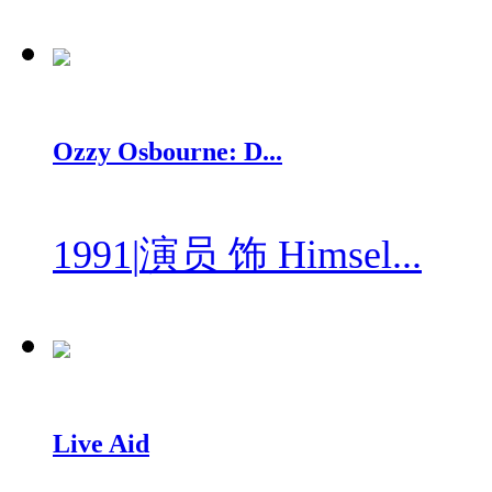
Ozzy Osbourne: D...
1991
|
演员 饰 Himsel...
Live Aid