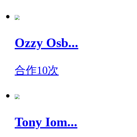
Ozzy Osb...
合作10次
Tony Iom...