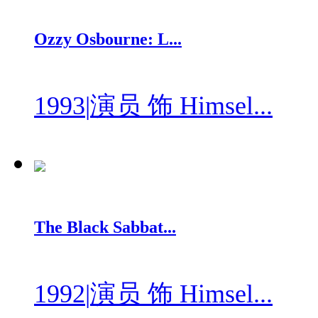
Ozzy Osbourne: L...
1993
|
演员 饰 Himsel...
The Black Sabbat...
1992
|
演员 饰 Himsel...