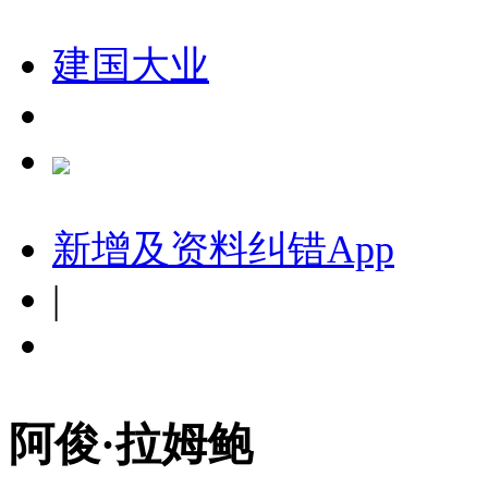
建国大业
新增及资料纠错
App
|
阿俊·拉姆鲍