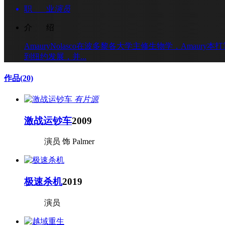
职 业
演员
介 绍
AmauryNolasco在波多黎各大学主修生物学，A
到纽约发展，并...
作品
(20)
有片源
激战运钞车
2009
演员 饰 Palmer
极速杀机
2019
演员