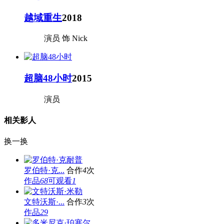
越域重生
2018
演员 饰 Nick
超脑48小时
2015
演员
相关影人
换一换
罗伯特·克...
合作
4
次
作品
68
可观看
1
文特沃斯·...
合作
3
次
作品
29