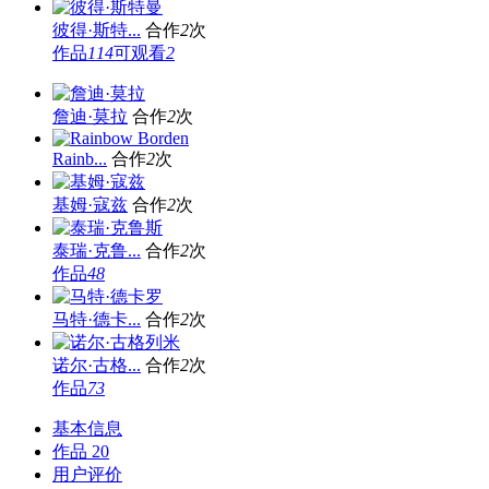
彼得·斯特...
合作
2
次
作品
114
可观看
2
詹迪·莫拉
合作
2
次
Rainb...
合作
2
次
基姆·寇兹
合作
2
次
泰瑞·克鲁...
合作
2
次
作品
48
马特·德卡...
合作
2
次
诺尔·古格...
合作
2
次
作品
73
基本信息
作品
20
用户评价