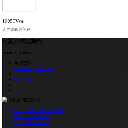
1905TV端
大屏体验更美好
阿莫里·诺拉斯科
Amaury Nolasco
新增资料
mdbnews@1905.com
|
资料纠错
|
姓 名
阿莫里·诺拉斯科
国 籍
波多黎各
出 生 地
波多黎各