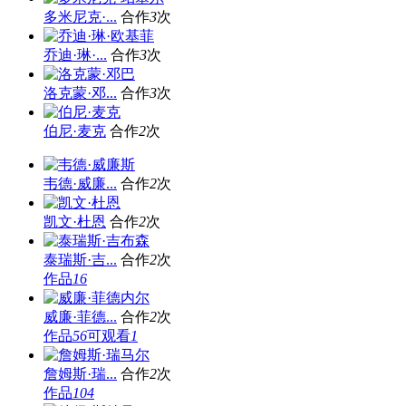
多米尼克·...
合作
3
次
乔迪·琳·...
合作
3
次
洛克蒙·邓...
合作
3
次
伯尼·麦克
合作
2
次
韦德·威廉...
合作
2
次
凯文·杜恩
合作
2
次
泰瑞斯·吉...
合作
2
次
作品
16
威廉·菲德...
合作
2
次
作品
56
可观看
1
詹姆斯·瑞...
合作
2
次
作品
104