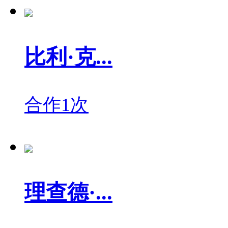
比利·克...
合作1次
理查德·...