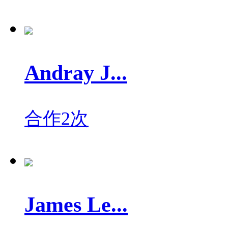
Andray J...
合作2次
James Le...