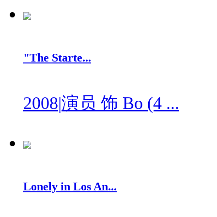
"The Starte...
2008
|
演员 饰 Bo (4 ...
Lonely in Los An...