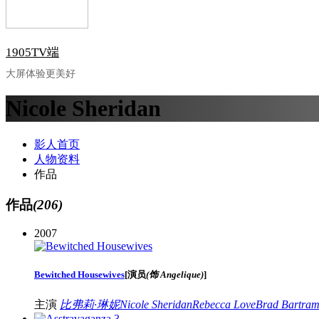
1905TV端
大屏体验更美好
Nicole Sheridan
影人首页
人物资料
作品
作品
(206)
2007
Bewitched Housewives
[
演员
(饰 Angelique)
]
主演
比弗莉·琳妮
Nicole Sheridan
Rebecca Love
Brad Bartra