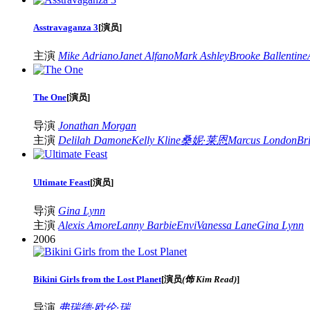
Asstravaganza 3
[
演员
]
主演
Mike Adriano
Janet Alfano
Mark Ashley
Brooke Ballentine
The One
[
演员
]
导演
Jonathan Morgan
主演
Delilah Damone
Kelly Kline
桑妮·莱恩
Marcus London
Br
Ultimate Feast
[
演员
]
导演
Gina Lynn
主演
Alexis Amore
Lanny Barbie
Envi
Vanessa Lane
Gina Lynn
2006
Bikini Girls from the Lost Planet
[
演员
(饰 Kim Read)
]
导演
弗瑞德·欧伦·瑞