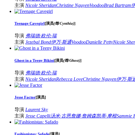
主演
Nicole Sheridan
Christine Nguyen
Voodoo
Brad Bartram
Teenage Cavegirl
[
演员
(饰 Cynthia)
]
导演
弗瑞德·欧伦·瑞
主演
Jezebal Bond
伊万·斯通
Voodoo
Danielle Petty
Nicole She
Ghost in a Teeny Bikini
[
演员
(饰 Ghost)
]
导演
弗瑞德·欧伦·瑞
主演
Nicole Sheridan
Rebecca Love
Christine Nguyen
伊万·斯
Jesse Factor
[
演员
]
导演
Laurent Sky
主演
Jesse Capelli
汤米·古恩
詹娜·詹姆森
凯蒂·摩根
Sammie 
Fashionistas: Safado
[
演员
]