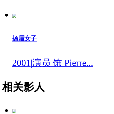
扬眉女子
2001
|
演员 饰 Pierre...
相关影人