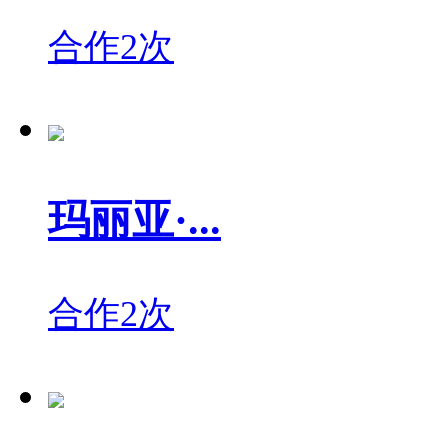
合作2次
玛丽亚·...
合作2次