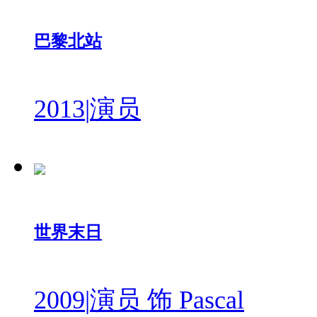
巴黎北站
2013
|
演员
世界末日
2009
|
演员 饰 Pascal