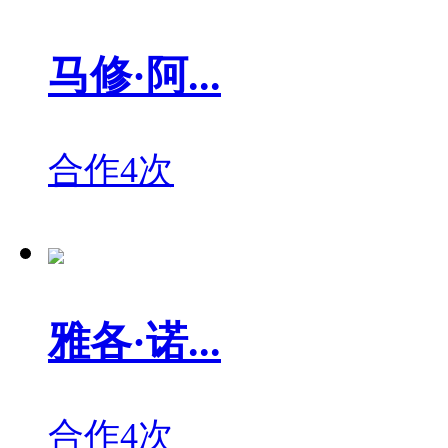
马修·阿...
合作4次
雅各·诺...
合作4次