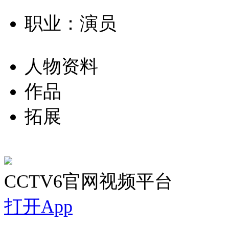
职业：演员
人物资料
作品
拓展
CCTV6官网视频平台
打开App