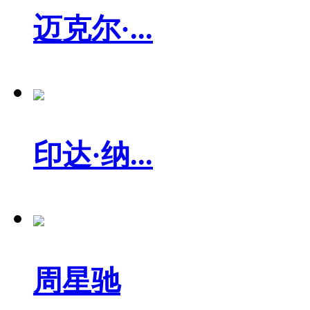
迈克尔·...
印达·纳...
周星驰