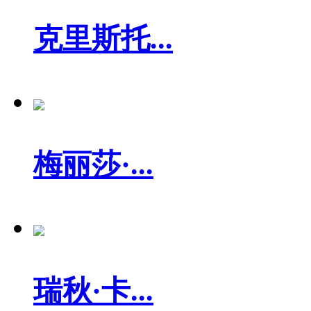
克里斯托...
梅丽莎·...
瑞秋·卡...