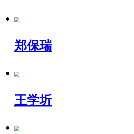
郑保瑞
王学圻