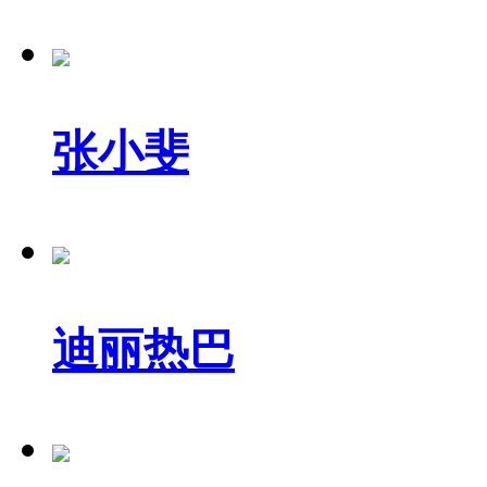
张小斐
迪丽热巴