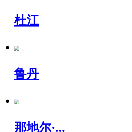
杜江
鲁丹
那地尔·...