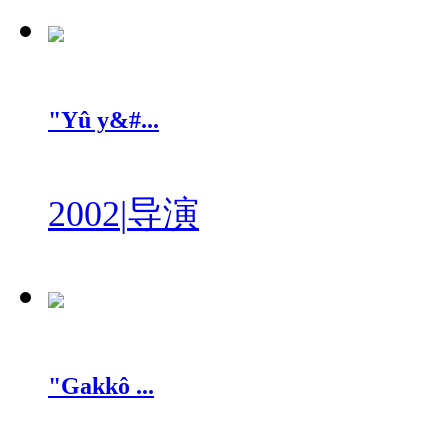
"Yû y&#...
2002
|
导演
"Gakkô ...