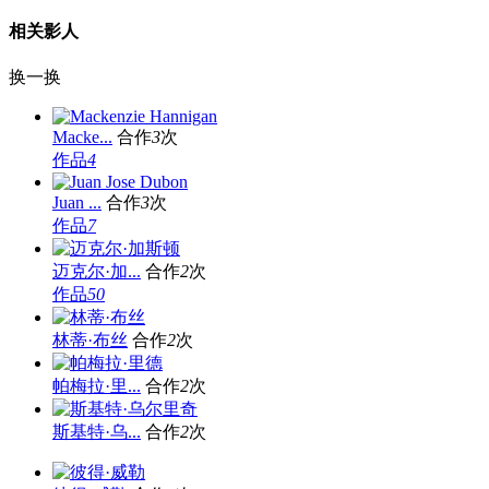
相关影人
换一换
Macke...
合作
3
次
作品
4
Juan ...
合作
3
次
作品
7
迈克尔·加...
合作
2
次
作品
50
林蒂·布丝
合作
2
次
帕梅拉·里...
合作
2
次
斯基特·乌...
合作
2
次