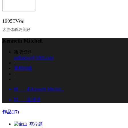
1905TV端
大屏体验更美好
Kenneth Mitchell
新增资料
mdbnews@1905.com
|
资料纠错
|
姓 名
Kenneth Mitchel...
职 业
演员
作品
(17)
有片源