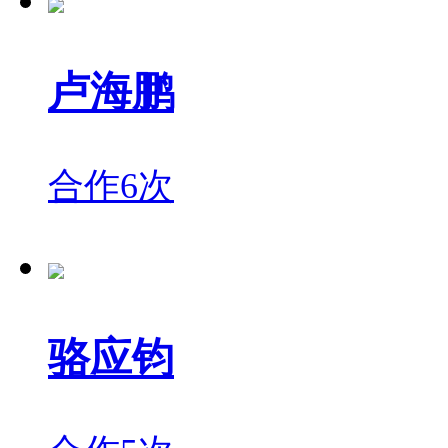
卢海鹏
合作6次
骆应钧