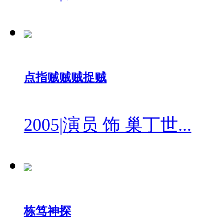
点指贼贼贼捉贼
2005
|
演员 饰 巢丁世...
栋笃神探