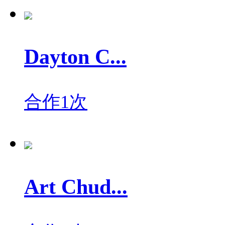
Dayton C...
合作1次
Art Chud...