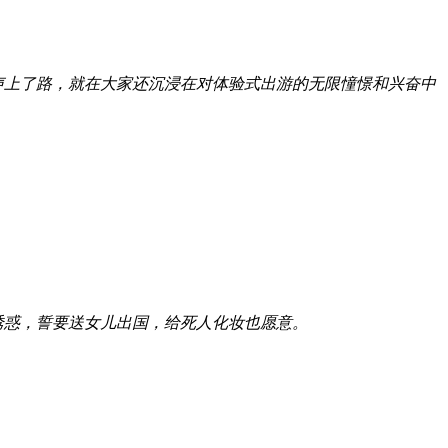
声上了路，就在大家还沉浸在对体验式出游的无限憧憬和兴奋中
诱惑，誓要送女儿出国，给死人化妆也愿意。