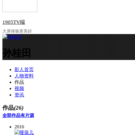
1905TV端
大屏体验更美好
孙桂田
影人首页
人物资料
作品
视频
资讯
作品
(26)
全部作品
有片源
2016