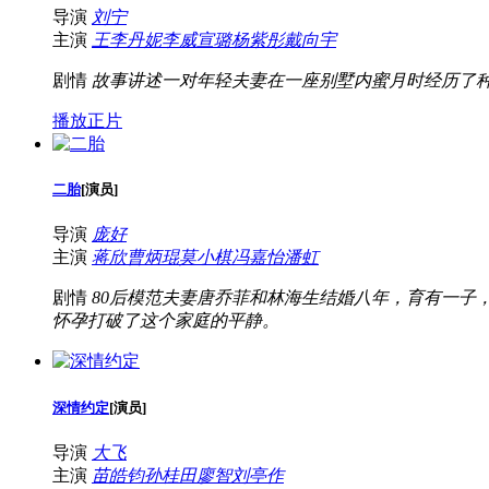
导演
刘宁
主演
王李丹妮
李威
宣璐
杨紫彤
戴向宇
剧情
故事讲述一对年轻夫妻在一座别墅内蜜月时经历了
播放正片
二胎
[
演员
]
导演
庞好
主演
蒋欣
曹炳琨
莫小棋
冯嘉怡
潘虹
剧情
80后模范夫妻唐乔菲和林海生结婚八年，育有一子
怀孕打破了这个家庭的平静。
深情约定
[
演员
]
导演
大飞
主演
苗皓钧
孙桂田
廖智
刘亭作