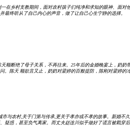
刘一在乡村支教期间，面对农村孩子们纯净和求知的眼神、面对
并最终听从了自己内心的声音，做了让自己心生宁静的选择。
陈天顺断绝了母子关系，不再往来。25年后的金婚晚宴上，奶奶
。陈天 顺欲言又止，奶奶对梁婷的百般提防，陈刚对梁婷的冷漠
城市与农村,关于门第与传承,更关于孝亦或不孝的故事。新婚不久
疑惑，甚至负气离家。而丈夫赵连川似乎做好了谎言被戳穿后的心