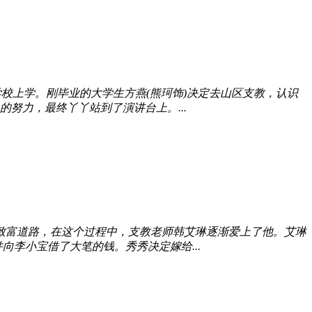
校上学。刚毕业的大学生方燕(熊珂饰)决定去山区支教，认识
努力，最终丫丫站到了演讲台上。...
致富道路，在这个过程中，支教老师韩艾琳逐渐爱上了他。艾琳
李小宝借了大笔的钱。秀秀决定嫁给...