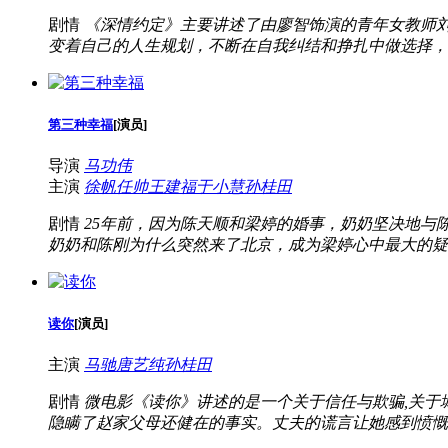
剧情
《深情约定》主要讲述了由廖智饰演的青年女教师
变着自己的人生规划，不断在自我纠结和挣扎中做选择，
第三种幸福
[
演员
]
导演
马功伟
主演
徐帆
任帅
王建福
于小慧
孙桂田
剧情
25年前，因为陈天顺和梁婷的婚事，奶奶坚决地与
奶奶和陈刚为什么突然来了北京，成为梁婷心中最大的疑问
读你
[
演员
]
主演
马驰
唐艺纯
孙桂田
剧情
微电影《读你》讲述的是一个关于信任与欺骗,关于
隐瞒了赵家父母还健在的事实。丈夫的谎言让她感到愤慨、