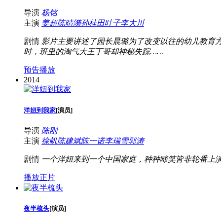
导演
杨铭
主演
姜超
陈晴漪
孙桂田
叶子
李大川
剧情
影片主要讲述了园长晨璐为了改变以往的幼儿教育
时，班里的淘气大王丁哥却神秘失踪……
预告播放
2014
洋妞到我家
[
演员
]
导演
陈刚
主演
徐帆
陈建斌
陈一诺
李瑞雪
郭涛
剧情
一个洋妞来到一个中国家庭，种种啼笑皆非轮番上
播放正片
夜半梳头
[
演员
]