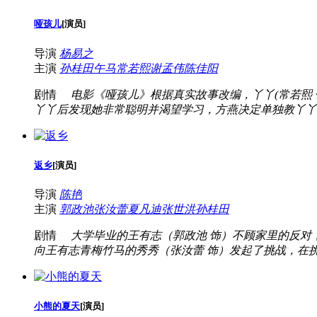
哑孩儿
[
演员
]
导演
杨易之
主演
孙桂田
午马
常若熙
谢孟伟
陈佳阳
剧情
电影《哑孩儿》根据真实故事改编，丫丫(常若熙 
丫丫后发现她非常聪明并渴望学习，方燕决定单独教丫丫
返乡
[
演员
]
导演
陈艳
主演
郭政池
张汝蕾
夏凡迪
张世洪
孙桂田
剧情
大学毕业的王有志（郭政池 饰）不顾家里的反对
向王有志青梅竹马的秀秀（张汝蕾 饰）发起了挑战，在挑
小熊的夏天
[
演员
]