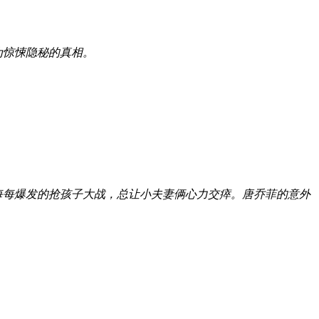
为惊悚隐秘的真相。
每每爆发的抢孩子大战，总让小夫妻俩心力交瘁。唐乔菲的意外