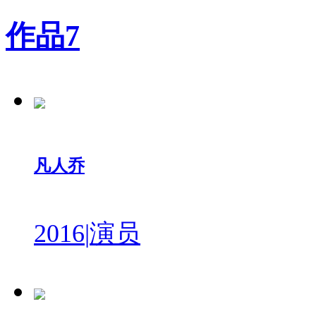
作品
7
凡人乔
2016
|
演员