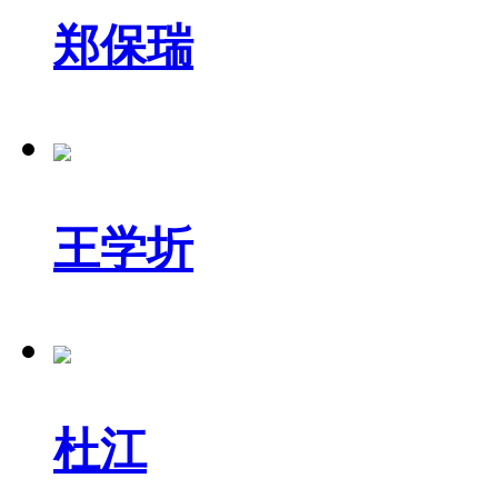
郑保瑞
王学圻
杜江