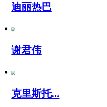
迪丽热巴
谢君伟
克里斯托...