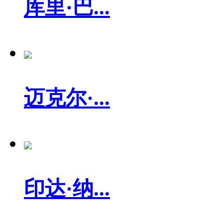
库里·巴...
迈克尔·...
印达·纳...