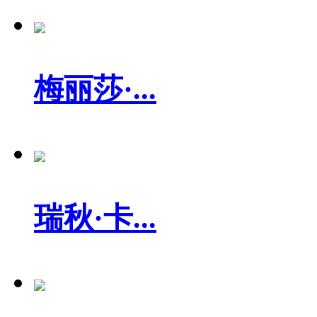
梅丽莎·...
瑞秋·卡...