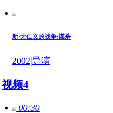
新·无仁义的战争:谋杀
2002
|
导演
视频
4
00:30