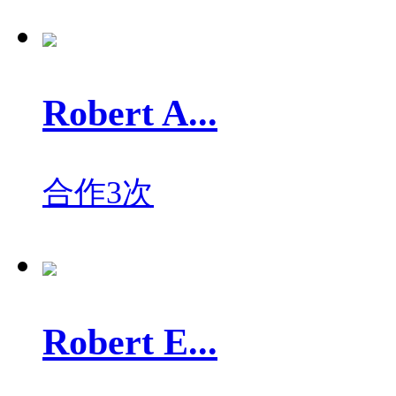
Robert A...
合作3次
Robert E...