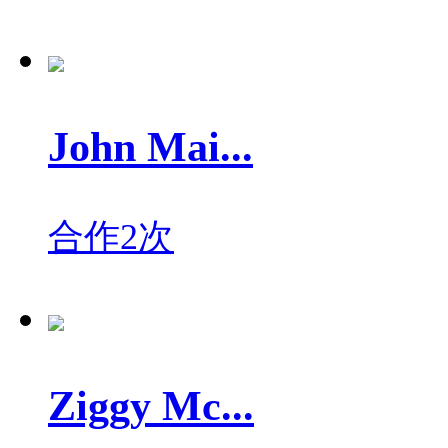
John Mai...
合作2次
Ziggy Mc...