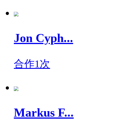
Jon Cyph...
合作1次
Markus F...