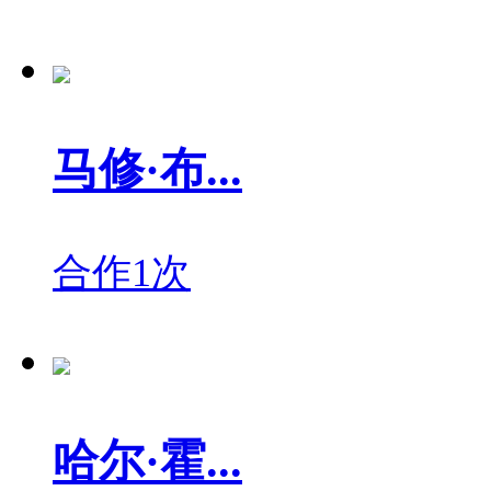
马修·布...
合作1次
哈尔·霍...