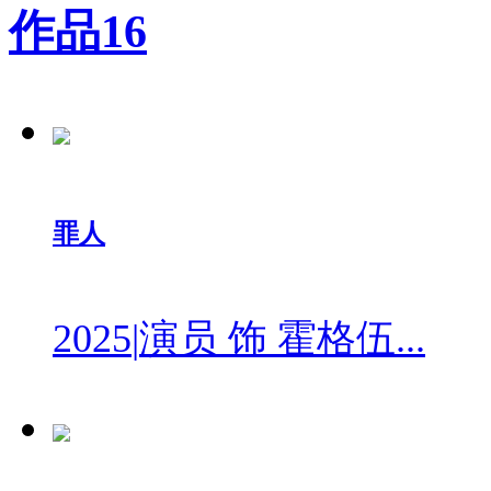
作品
16
罪人
2025
|
演员 饰 霍格伍...