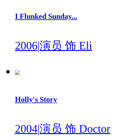
I Flunked Sunday...
2006
|
演员 饰 Eli
Holly's Story
2004
|
演员 饰 Doctor