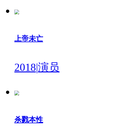
上帝未亡
2018
|
演员
杀戮本性