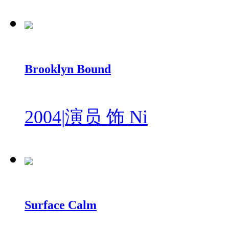
Brooklyn Bound
2004
|
演员 饰 Ni
Surface Calm