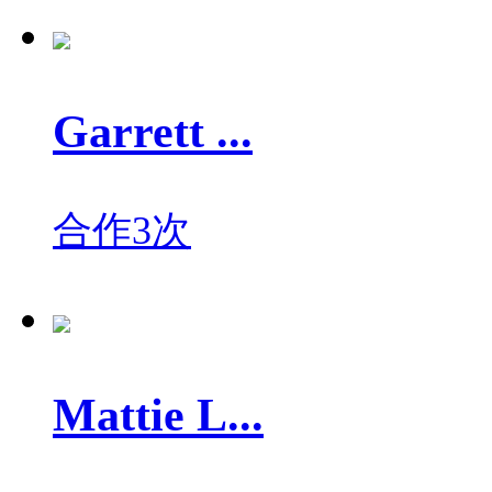
Garrett ...
合作3次
Mattie L...