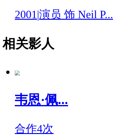
2001
|
演员 饰 Neil P...
相关影人
韦恩·佩...
合作4次