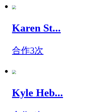
Karen St...
合作3次
Kyle Heb...