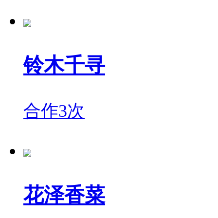
铃木千寻
合作3次
花泽香菜