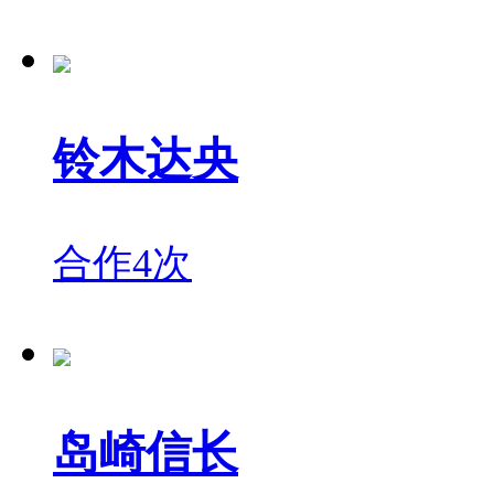
铃木达央
合作4次
岛崎信长