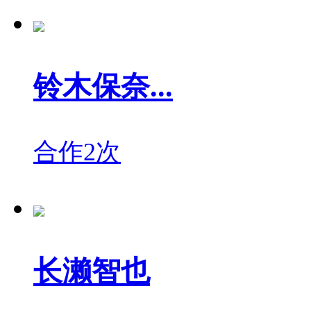
铃木保奈...
合作2次
长濑智也