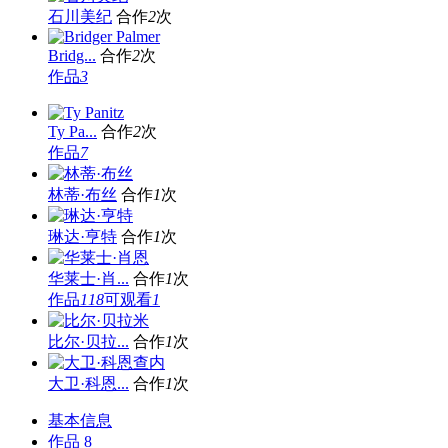
石川美纪
合作
2
次
Bridg...
合作
2
次
作品
3
Ty Pa...
合作
2
次
作品
7
林蒂·布丝
合作
1
次
琳达·亨特
合作
1
次
华莱士·肖...
合作
1
次
作品
118
可观看
1
比尔·贝拉...
合作
1
次
大卫·科恩...
合作
1
次
基本信息
作品
8