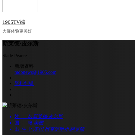
1905TV端
大屏体验更美好
斯莱德·皮尔斯
Slade Pearce
新增资料
mdbnews@1905.com
|
资料纠错
|
姓 名
斯莱德·皮尔斯
国 籍
美国
出 生 地
美国,得克萨斯州,阿灵顿