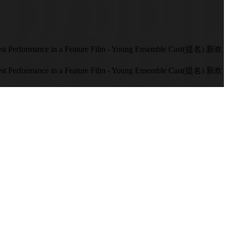
formance in a Feature Film - Young Ensemble Cast(提名) 新欢
formance in a Feature Film - Young Ensemble Cast(提名) 新欢