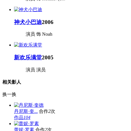
神犬小巴迪
2006
演员 饰 Noah
新欢乐满堂
2005
演员 演员
相关影人
换一换
丹尼斯·奎...
合作
2
次
作品
104
蕾妮·罗素
合作
2
次