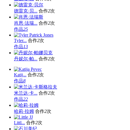
德雷克·贝...
合作
2
次
肖恩·法瑞...
合作
2
次
作品
25
Tyler...
合作
2
次
作品
13
丹妮尔·帕...
合作
2
次
Katij...
合作
2
次
作品
8
米兰达·卡...
合作
2
次
作品
22
哈莉·拉姆
合作
2
次
Littl...
合作
2
次