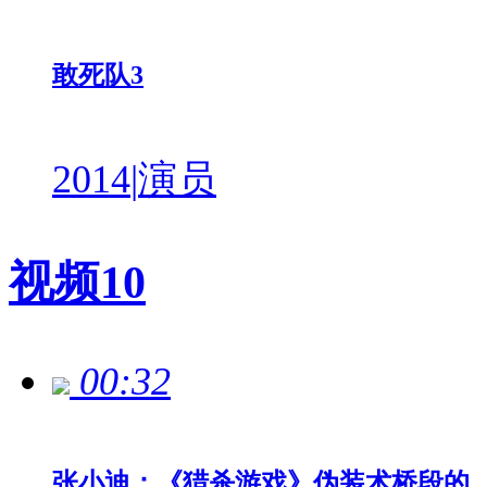
敢死队3
2014
|
演员
视频
10
00:32
张小迪：《猎杀游戏》伪装术桥段的